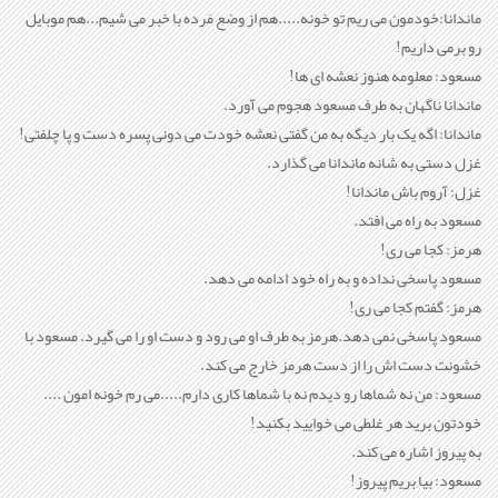
ماندانا:خودمون می ريم تو خونه.....هم از وضع مَرده با خبر می شيم...هم موبايل
رو برمی داريم!
مسعود: معلومه هنوز نعشه ای ها!
ماندانا ناگهان به طرف مسعود هجوم می آورد.
ماندانا: اگه يک بار ديگه به من گفتی نعشه خودت می دونی پسره دست و پا چلفتی!
غزل دستی به شانه ماندانا می گذارد.
غزل: آروم باش ماندانا!
مسعود به راه می افتد.
هرمز: کجا می ری!
مسعود پاسخی نداده و به راه خود ادامه می دهد.
هرمز: گفتم کجا می ری!
مسعود پاسخی نمی دهد.هرمز به طرف او می رود و دست او را می گيرد. مسعود با
خشونت دست اش را از دست هرمز خارج می کند.
مسعود: من نه شماها رو ديدم نه با شماها کاری دارم.....می رم خونه امون ....
خودتون بريد هر غلطی می خواييد بکنيد!
به پيروز اشاره می کند.
مسعود: بيا بريم پيروز!