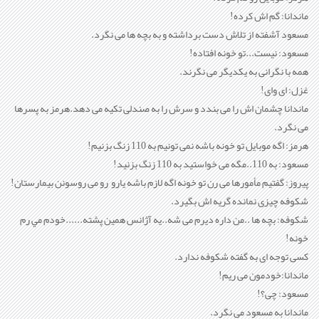
ماندانا: گم اش کرده!
مسعود آشفته از تلاش دست برداشته و به بچه ها می نگرد.
مسعود: نیست...تو خونه افتاده!
همه با نگرانی به يکديگر می نگرند.
غزل: ای وای!
ماندانا چشمان اش را می بندد و سرش را به صندلی تکيه می دهد.هرمز به پسرها
می نگرد.
هرمز: اگه موبايل تو خونه باشه نمی تونيم به 110 زنگ بزنيم!
مسعود: به 110..مگه می خواستيد به 110 زنگ بزنيد!
پيروز: گفتيم مأمورها می رن تو خونه اگه لازم باشه يارو رو می روسونن بيمارستان!
شکوفه چيزی نمانده گريه اش بگيرد.
شکوفه: بچه ها ..من داره ديرم می شه..يه آژانس همين پشته......خودم مي رم
خونه!
کسی توجه ای به گفته شکوفه ندارد.
ماندانا:خودمون می ريم!
مسعود: چی؟!
ماندانا به مسعود می نگرد.