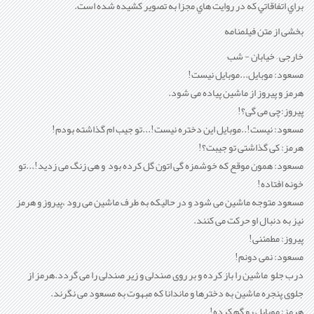
براي اتفاقاتي که در روايت هاي مجزا به تصوير کشيده شده است.
بخشی از متن فیلمنامه
خارجی – خیابان - شب
مسعود: موبايل...موبايل نيست!
هرمز و پيروز از ماشين پياده می شود.
پيروز:چی می گی؟!
مسعود: نيست!..موبايل اين دختره نيست!...تو جيب ام گذاشته بودم!
هرمز: کی گذاشتی تو جيبت؟!
مسعود: همون موقع که خوشمزه گی اتون گل کرده بود و هی زنگ می زديد!...تو
خونه افتاده!
مسعود متوجه ماشين می شود و در حاليکه به طرف ماشين می رود ،پيروز و هرمز
نيز به دنبال او حرکت می کنند.
پيروز: مطمئنی!
مسعود: نمی دونم!
درب جلو ماشين را باز کرده و بر روی صندلی و زير صندلی را می گردد.هرمز از
جلوی پنجره ماشين به دخترها و ماندانا که مبهوت به مسعود می نگرند.
هرمز: موبايل رو گم کرده!