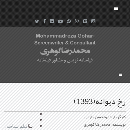
رخ دیوانه(1393)
کارگردان : ابوالحسن داودی
نویسنده : محمدرضا گوهری
فیلم شناسی