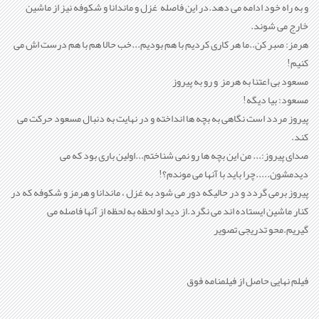
و به راه خود ادامه می دهد.در اين فاصله غزل و ماندانا و شكوفه نيز از ماشين
خارج می شوند.
هرمز: صبر کن..ما هر کاری کرديم با هم بوديم...خب حالا هم با هم درست اش می
کنيم!
مسعود بی اعتنا به هرمز و رو به پيروز
مسعود: بيا ديگه!
پيروز مردد است نگاهی به بچه ها انداخته و در نهايت به دنبال مسعود حرکت می
کند.
صدای پيروز:... من اين بچه ها رو نمی شناختم...اولين باری بود که می
ديدمشون.....چرا بايد با آنها می موندم؟!
پيروز برمی گردد و در حاليکه دور می شود به غزل ، ماندانا و هرمز و شكوفه که در
کنار ماشين ايستاده اند می نگرد.از ديد او لحظه به لحظه از آنها فاصله می
گيريم.محو تدريجی تصوير
فیلم نهایی حاصل از فیلمنامه فوق