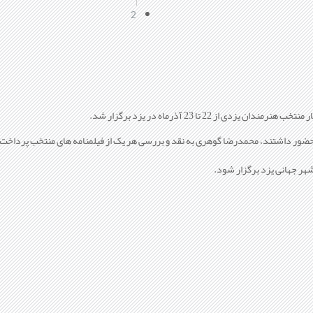
2
از 22 تا 23 آذرماه در یزد برگزار شد.