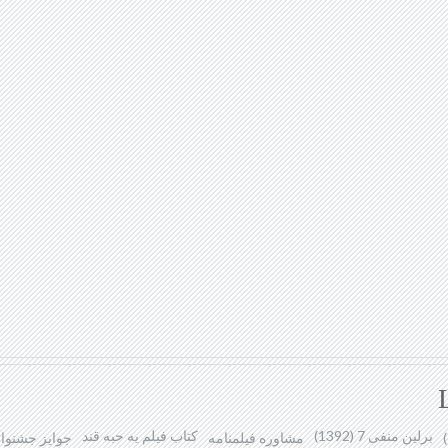
برلین منفی 7 (1392)
کتاب فیلم یه حبه قند
مشاوره فیلمنامه
جوایز جشنوار